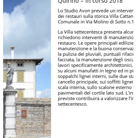
Quirino – In corso 2018
Lo Studio Avon prevede un intervento di completa
dei restauri sulla storica Villa Cattaneo, sede del Con
Comunale in Via Molino di Sotto n.14, a San Quirino
La Villa settecentesca presenta alcuni problemi che
richiedono interventi di manutenzione ordinaria e d
restauro. Le opere principali edilizie sono la
manutenzione e la buona conservazione della coper
la pulizia dei pluviali, puntuali rifacimenti di intonaci
facciata, la manutenzione degli oscuri in legno. Acca
lavori specificamente architettonici, sono previsti re
su alcuni manufatti in legno ed in pietra. Si interverr
soppalchi lignei interni, sulle due statue situate vici
cancello principale, sui soffitti lignei dell’androne e 
scala interna, sullo scalone esterno lapideo e sulle p
pavimentali del cortile lato sud. L’insieme delle ope
previste contribuirà a valorizzare l’interessante edifi
settecentesco.